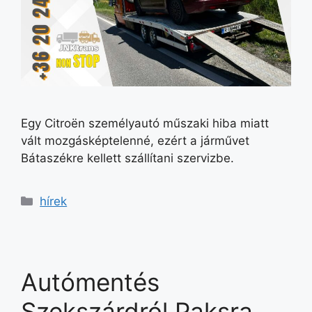
Egy Citroën személyautó műszaki hiba miatt
vált mozgásképtelenné, ezért a járművet
Bátaszékre kellett szállítani szervizbe.
hírek
Autómentés
Szekszárdról Paksra