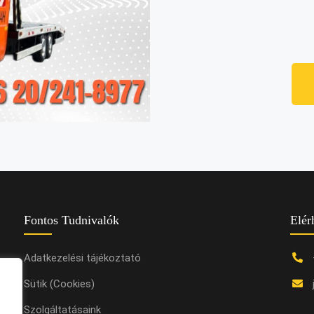
Fontos Tudnivalók
Elér
Adatkezelési tájékoztató
odern
Sütik (Cookies)
Szolgáltatásaink