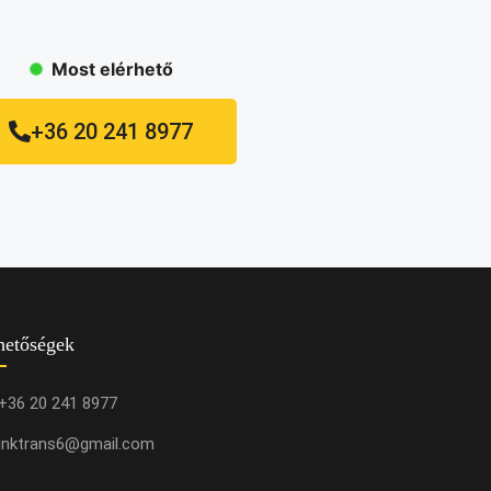
Most elérhető
+36 20 241 8977
hetőségek
+36 20 241 8977
jnktrans6@gmail.com