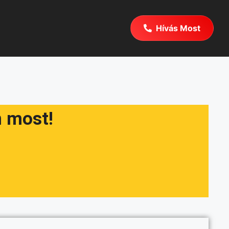
Hívás Most
n most!
.