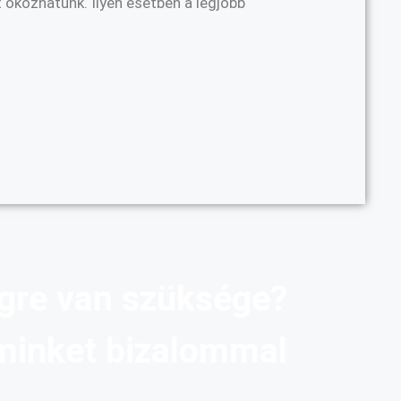
 okozhatunk. Ilyen esetben a legjobb
gre van szüksége?
minket bizalommal