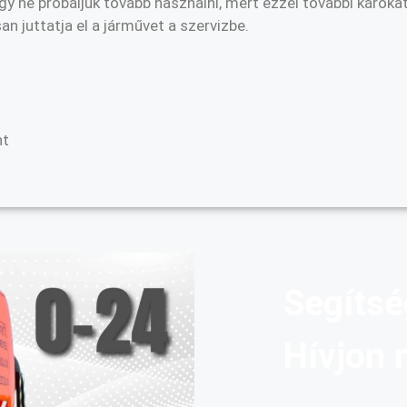
 ne próbáljuk tovább használni, mert ezzel további károkat
 juttatja el a járművet a szervizbe.
nt
Segítsé
Hívjon 