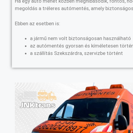
Ha egy autó menet közben meghibásodik, fontos, hogy
megoldás a tréleres autómentés, amely biztonságosan
Ebben az esetben is:
a jármű nem volt biztonságosan használható
az autómentés gyorsan és kíméletesen törté
a szállítás Szekszárdra, szervizbe történt