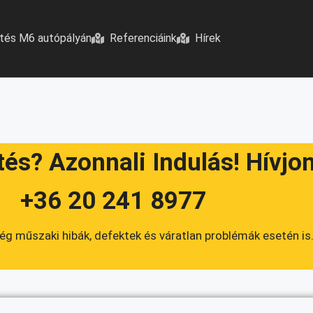
tés M6 autópályán
Referenciáink
Hírek
s? Azonnali Indulás! Hívjo
+36 20 241 8977
g műszaki hibák, defektek és váratlan problémák esetén is