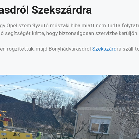
sdról Szekszárdra
egy Opel személyautó műszaki hiba miatt nem tudta folytatni
ő segítségét kérte, hogy biztonságosan szervizbe kerüljön.
rűen rögzítettük, majd Bonyhádvarasdról
Szekszárd
ra szállít