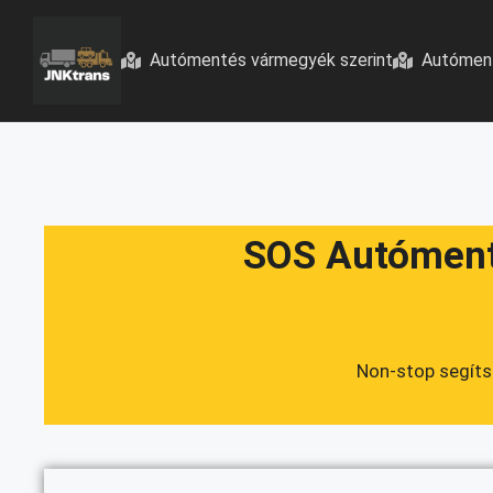
Autómentés vármegyék szerint
Autómen
SOS Autómenté
Non-stop segítsé