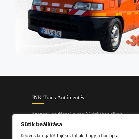
JNK Trans Autómentés
Azonnali indulással, a nap 24 órájában állunk
rendelkezésére. Professzionális csapatunkkal és m
Sütik beállítása
járműveinkkel garantáljuk a biztonságos mentést és
Kedves látogató! Tájékoztatjuk, hogy a honlap a