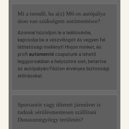
Mi a teendő, ha a(z) M6-os autópálya
úton van szükségem autómentésre?
Azonnal húzódjon le a leállósávba,
kapcsolja be a vészvillogót és vegyen fel
láthatósági mellényt! Hívjon minket, és
profi
autómentő
csapatunk a lehető
leggyorsabban a helyszínre siet, betartva
az autópályán/főúton érvényes biztonsági
előírásokat.
Sportautót vagy ültetett járművet is
tudnak sérülésmentesen szállítani
Dunaszentgyörgy területén?