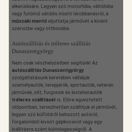
elkerülésére. Legyen szó motorhiba, váltóhiba
vagy futómű sérülés miatti lerobbanásról, a
műszaki mentő
eljuttatja járművét a kívánt
szervizbe vagy otthonába.
Autószállítás és tréleres szállítás
Dunaszentgyörgy
Nem csak vészhelyzetben segítünk! Az
autószállítás Dunaszentgyörgy
szolgáltatásunk keretében vállaljuk
személyautók, terepjárók, sportautók, veterán
járművek, sőt, furgonok és kisteherautók
tréleres szállítását
is. Előre egyeztetett
időpontban, tervezhetően szállítjuk el járművét,
legyen szó külföldről behozott autóról,
forgalomból kivont gépkocsiról vagy egy
kiállításra szánt különlegességről. A