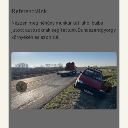
Referenciáink
Nézzen meg néhány munkánkat, ahol bajba
jutott autósoknak segítettünk Dunaszentgyörgy
környékén és azon túl.
❮
❯