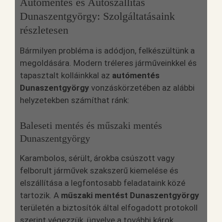
Autómentés és Autószállítás
Dunaszentgyörgy: Szolgáltatásaink
részletesen
Bármilyen probléma is adódjon, felkészültünk a
megoldására. Modern tréleres járműveinkkel és
tapasztalt kolláinkkal az
autómentés
Dunaszentgyörgy
vonzáskörzetében az alábbi
helyzetekben számíthat ránk:
Baleseti mentés és műszaki mentés
Dunaszentgyörgy
Karambolos, sérült, árokba csúszott vagy
felborult járművek szakszerű kiemelése és
elszállítása a legfontosabb feladataink közé
tartozik. A
műszaki mentést Dunaszentgyörgy
területén a biztosítók által elfogadott protokoll
szerint végezzük, ügyelve a további károk