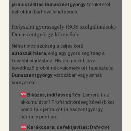
járműszállítás Dunaszentgyörgy
területéről
belföldön bárhová lehetséges.
Helyszíni gyorssegély (SOS szolgáltatások)
Dunaszentgyörgy környékén
Néha nincs szükség a teljes körű
autószállításra
, elég egy gyors segítség a
továbbhaladáshoz. Hívjon minket, ha a
következő problémák valamelyikét tapasztalja
Dunaszentgyörgy
városában vagy annak
környékén:
Bikázás, indítássegítés:
Lemerült az
akkumulátor? Profi indítórásegítővel (bika)
beindítjuk járművét Dunaszentgyörgy
bármely pontján.
Kerékcsere, defektjavítás:
Defektet