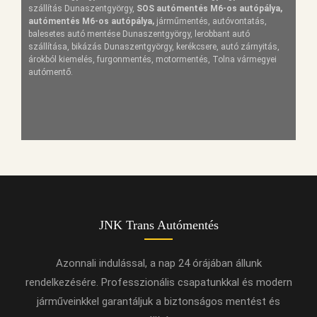
szállítás Dunaszentgyörgy,
SOS autómentés M6-os autópálya,
autómentés M6-os autópálya,
járműmentés, autóvontatás,
balesetes autó mentése Dunaszentgyörgy, lerobbant autó
szállítása, bikázás Dunaszentgyörgy, kerékcsere, autó zárnyitás,
árokból kiemelés, furgonmentés, motormentés, Tolna vármegyei
autómentő.
JNK Trans Autómentés
Azonnali indulással, a nap 24 órájában állunk
rendelkezésére. Professzionális csapatunkkal és modern
járműveinkkel garantáljuk a biztonságos mentést és