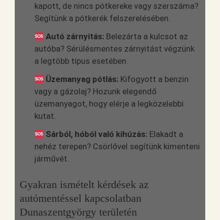
kapott, de nincs pótkereke vagy szerszáma?
Segítünk a pótkerék felszerelésében.
Autó zárnyitás:
Belezárta a kulcsot az
autóba? Sérülésmentes zárnyitást végzünk
a legtöbb típus esetében.
Üzemanyag pótlás:
Kifogyott a benzin
vagy a gázolaj? Hozunk elegendő
üzemanyagot, hogy elérje a legközelebbi
kutat.
Sárból, hóból való kihúzás:
Elakadt a
nehéz terepen? Csörlővel segítünk kimenteni
járművét.
Gyakran ismételt kérdések az
autómentéssel kapcsolatban
Dunaszentgyörgy területén