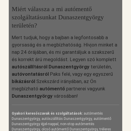
Miért válassza a mi autómentő
szolgáltatásunkat Dunaszentgyörgy
területén?
Mert tudjuk, hogy a bajban a legfontosabb a
gyorsaság és a megbízhatóság. Hívjon minket a
nap 24 órájában, és mi garantáljuk a szakszerű
és korrekt árú megoldást. Legyen szó komplett
autószállításról Dunaszentgyörgy
területén,
autóvontatásról
Paks felé, vagy egy egyszerű
bikázásról
Szekszárd irányában, az Ön
megbízható
autómentő
partnerei vagyunk
Dunaszentgyörgy
városában!
Gyakori keresőszavak és szolgáltatások:
autómentés
Dunaszentgyörgy, autószállítás Dunaszentgyörgy, autómentő
Dunaszentgyörgy éjjel-nappal, non-stop autómentés
Dunaszentgyörgy, olcsó autómentő Dunaszentgyörgy, tréleres