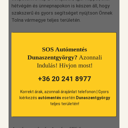
hétvégén és ünnepnapokon is készen áll, hogy
szakszerű és gyors segítséget nyújtson Önnek
Tolna vármegye teljes területén.
SOS Autómentés
Dunaszentgyörgy?
Azonnali
Indulás! Hívjon most!
+36 20 241 8977
Korrekt árak, azonnali árajánlat telefonon | Gyors
kiérkezés
autómentés
esetén
Dunaszentgyörgy
teljes területén!