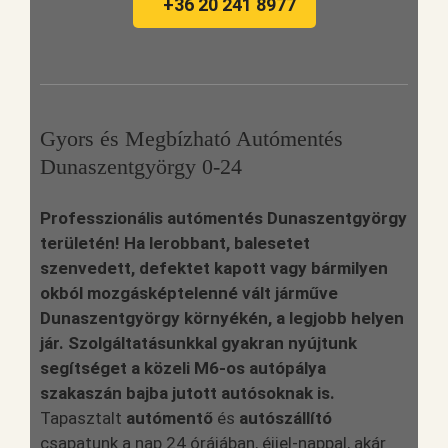
+36 20 241 8977
Gyors és Megbízható Autómentés
Dunaszentgyörgy 0-24
Professzionális autómentés Dunaszentgyörgy
területén! Ha lerobbant, balesetet
szenvedett, defektet kapott vagy bármilyen
okból mozgásképtelenné vált járműve
Dunaszentgyörgy környékén, a legjobb helyen
jár. Szolgáltatásunkkal gyakran nyújtunk
segítséget a közeli M6-os autópálya
szakaszán bajba jutott autósoknak is.
Tapasztalt
autómentő
és
autószállító
csapatunk a nap 24 órájában, éjjel-nappal, akár