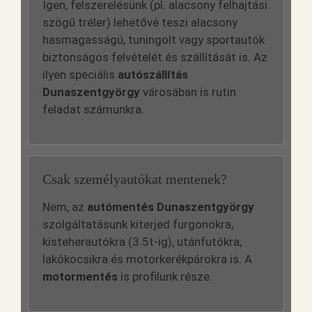
Igen, felszerelésünk (pl. alacsony felhajtási
szögű tréler) lehetővé teszi alacsony
hasmagasságú, tuningolt vagy sportautók
biztonságos felvételét és szállítását is. Az
ilyen speciális
autószállítás
Dunaszentgyörgy
városában is rutin
feladat számunkra.
Csak személyautókat mentenek?
Nem, az
autómentés Dunaszentgyörgy
szolgáltatásunk kiterjed furgonokra,
kisteherautókra (3.5t-ig), utánfutókra,
lakókocsikra és motorkerékpárokra is. A
motormentés
is profilunk része.