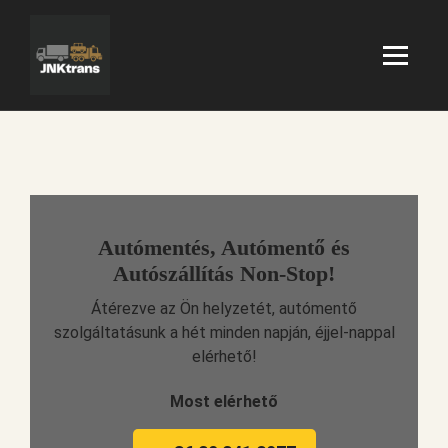
Autómentés, Autómentő és
Autószállítás Non-Stop!
Átérezve az Ön helyzetét, autómentő
szolgáltatásunk a hét minden napján, éjjel-nappal
elérhető!
Most elérhető