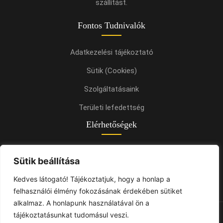
szállítást.
Fontos Tudnivalók
Adatkezelési tájékoztató
Sütik (Cookies)
Szolgáltatásaink
Területi lefedettség
Elérhetőségek
+36 20 241 8977
Sütik beállítása
jnktrans6@gmail.com
Kedves látogató! Tájékoztatjuk, hogy a honlap a
felhasználói élmény fokozásának érdekében sütiket
alkalmaz. A honlapunk használatával ön a
tájékoztatásunkat tudomásul veszi.
© 2025 - JNK Trans | Minden jog fenntartva. | Weboldal készítés: